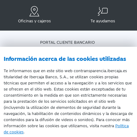
Oficinas y cajeros
Te ayudamos
PORTAL CLIENTE BANCARIO
DATOS PERSONALES
AVISO LEGAL
Información acerca de las cookies utilizadas
POLÍTICA DE COOKIES
Te informamos que en este sitio web contransparencia.ibercaja.es
titularidad de Ibercaja Banco, S.A., se utilizan cookies propias
técnicas que permiten el acceso a la navegación y a los servicios que
se ofrecen en el sitio web. Estas cookies están exceptuadas de tu
consentimiento en la medida en que son estrictamente necesarias
©Ibercaja Banco, S.A. - IBERCAJA - NIF. A-99319030 R.M. de
para la prestación de los servicios solicitados en el sitio web
Zaragoza (T.3865. F.1. H.Z.-52186, Inscripc.1º)
(incluyendo la utilización de elementos de seguridad durante la
Entidad de Crédito inscrita en el Registro Especial del Banco de
navegación, la habilitación de contenidos dinámicos y la descarga de
España con el código 2085.
contenidos para la difusión de videos o sonidos). Para conocer más
Domicilio social: Plaza de Basilio Paraíso, 2. 50008-Zaragoza.
información sobre las cookies que utilizamos, visita nuestra
Política
de cookies
.