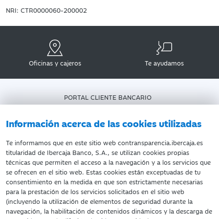
NRI: CTR0000060-200002
Oficinas y cajeros
Te ayudamos
PORTAL CLIENTE BANCARIO
DATOS PERSONALES
AVISO LEGAL
Información acerca de las cookies utilizadas
POLÍTICA DE COOKIES
Te informamos que en este sitio web contransparencia.ibercaja.es
titularidad de Ibercaja Banco, S.A., se utilizan cookies propias
técnicas que permiten el acceso a la navegación y a los servicios que
se ofrecen en el sitio web. Estas cookies están exceptuadas de tu
consentimiento en la medida en que son estrictamente necesarias
©Ibercaja Banco, S.A. - IBERCAJA - NIF. A-99319030 R.M. de
para la prestación de los servicios solicitados en el sitio web
Zaragoza (T.3865. F.1. H.Z.-52186, Inscripc.1º)
(incluyendo la utilización de elementos de seguridad durante la
Entidad de Crédito inscrita en el Registro Especial del Banco de
navegación, la habilitación de contenidos dinámicos y la descarga de
España con el código 2085.