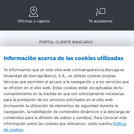
Oficinas y cajeros
Te ayudamos
PORTAL CLIENTE BANCARIO
DATOS PERSONALES
AVISO LEGAL
Información acerca de las cookies utilizadas
POLÍTICA DE COOKIES
Te informamos que en este sitio web contransparencia.ibercaja.es
titularidad de Ibercaja Banco, S.A., se utilizan cookies propias
técnicas que permiten el acceso a la navegación y a los servicios que
se ofrecen en el sitio web. Estas cookies están exceptuadas de tu
consentimiento en la medida en que son estrictamente necesarias
©Ibercaja Banco, S.A. - IBERCAJA - NIF. A-99319030 R.M. de
para la prestación de los servicios solicitados en el sitio web
Zaragoza (T.3865. F.1. H.Z.-52186, Inscripc.1º)
(incluyendo la utilización de elementos de seguridad durante la
Entidad de Crédito inscrita en el Registro Especial del Banco de
navegación, la habilitación de contenidos dinámicos y la descarga de
España con el código 2085.
contenidos para la difusión de videos o sonidos). Para conocer más
Domicilio social: Plaza de Basilio Paraíso, 2. 50008-Zaragoza.
información sobre las cookies que utilizamos, visita nuestra
Política
de cookies
.